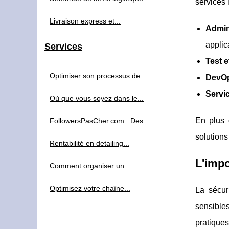
services 
Livraison express et...
Admin
applic
Services
Test e
Optimiser son processus de...
DevO
Servi
Où que vous soyez dans le...
En plus 
FollowersPasCher.com : Des...
solutions
Rentabilité en detailing...
L'impo
Comment organiser un...
Optimisez votre chaîne...
La sécur
sensibles
pratique