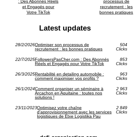
: Des Abonnés Réels
processus de
et Engagés pour
recrutement : les
Votre TikTok
bonnes pratiques
Latest updates
28/2/2026
Optimiser son processus de
504
recrutement : les bonnes pratiques
Clicks
22/7/2025
FollowersPasCher.com : Des Abonnés
853
Réels et Engagés pour Votre TikTok
Clicks
26/3/2025
Rentabilité en detailing automobile :
963
comment maximiser vos profits ?
Clicks
26/1/2024
Comment organiser un séminaire à
2 963
Arcachon en Aquitaine : toutes nos
Clicks
solutions !
23/11/2023
Optimisez votre chaîne
2 849
d'approvisionnement avec les services
Clicks
logistiques de Etxe Logistika Pau