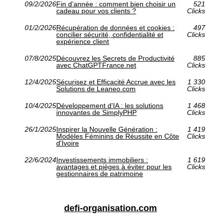
09/2/2026
Fin d’année : comment bien choisir un
521
cadeau pour vos clients ?
Clicks
01/2/2026
Récupération de données et cookies :
497
concilier sécurité, confidentialité et
Clicks
expérience client
07/8/2025
Découvrez les Secrets de Productivité
885
avec ChatGPTFrance.net
Clicks
12/4/2025
Sécurisez et Efficacité Accrue avec les
1 330
Solutions de Leaneo.com
Clicks
10/4/2025
Développement d'IA : les solutions
1 468
innovantes de SimplyPHP
Clicks
26/1/2025
Inspirer la Nouvelle Génération :
1 419
Modèles Féminins de Réussite en Côte
Clicks
d'Ivoire
22/6/2024
Investissements immobiliers :
1 619
avantages et pièges à éviter pour les
Clicks
gestionnaires de patrimoine
defi-organisation.com