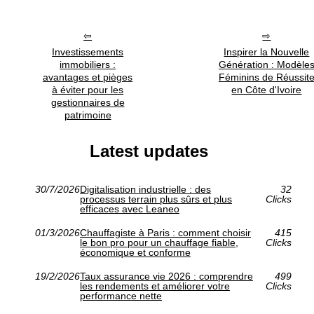
Investissements
Inspirer la Nouvelle
immobiliers :
Génération : Modèle
avantages et pièges
Féminins de Réussit
à éviter pour les
en Côte d'Ivoire
gestionnaires de
patrimoine
Latest updates
30/7/2026
Digitalisation industrielle : des
32
processus terrain plus sûrs et plus
Clicks
efficaces avec Leaneo
01/3/2026
Chauffagiste à Paris : comment choisir
415
le bon pro pour un chauffage fiable,
Clicks
économique et conforme
19/2/2026
Taux assurance vie 2026 : comprendre
499
les rendements et améliorer votre
Clicks
performance nette