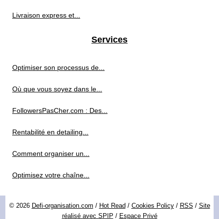
Livraison express et...
Services
Optimiser son processus de...
Où que vous soyez dans le...
FollowersPasCher.com : Des...
Rentabilité en detailing...
Comment organiser un...
Optimisez votre chaîne...
© 2026
Defi-organisation.com
/
Hot Read
/
Cookies Policy
/
RSS
/
Site
réalisé avec SPIP
/
Espace Privé